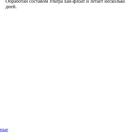
Обработан составом Ультра хай-флоат и летает несколько
дней.
нные