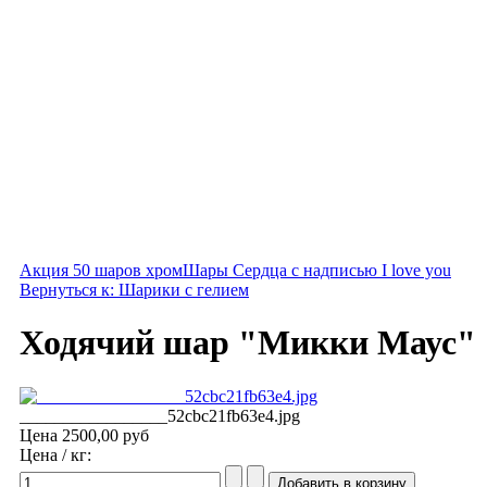
Акция 50 шаров хром
Шары Сердца с надписью I love you
Вернуться к: Шарики с гелием
Ходячий шар "Микки Маус"
_________________52cbc21fb63e4.jpg
Цена
2500,00 руб
Цена / кг: