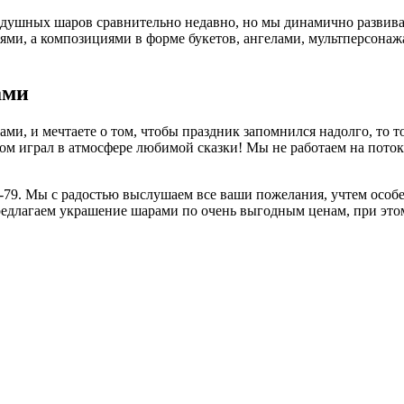
душных шаров сравнительно недавно, но мы динамично развива
ями, а композициями в форме букетов, ангелами, мультперсонаж
ами
ми, и мечтаете о том, чтобы праздник запомнился надолго, то т
гом играл в атмосфере любимой сказки! Мы не работаем на пото
97-79. Мы с радостью выслушаем все ваши пожелания, учтем особ
предлагаем украшение шарами по очень выгодным ценам, при э