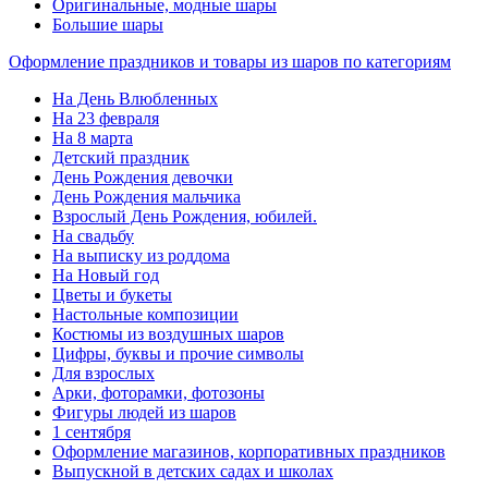
Оригинальные, модные шары
Большие шары
Оформление праздников и товары из шаров по категориям
На День Влюбленных
На 23 февраля
На 8 марта
Детский праздник
День Рождения девочки
День Рождения мальчика
Взрослый День Рождения, юбилей.
На свадьбу
На выписку из роддома
На Новый год
Цветы и букеты
Настольные композиции
Костюмы из воздушных шаров
Цифры, буквы и прочие символы
Для взрослых
Арки, фоторамки, фотозоны
Фигуры людей из шаров
1 сентября
Оформление магазинов, корпоративных праздников
Выпускной в детских садах и школах