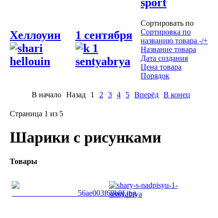
Сортировать по
Сортировка по
Хеллоуин
1 сентября
названию товара -/+
Название товара
Дата создания
Цена товара
Порядок
В начало
Назад
1
2
3
4
5
Вперёд
В конец
Страница 1 из 5
Шарики с рисунками
Товары