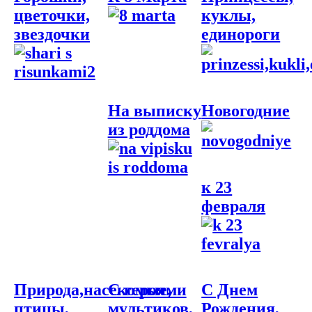
цветочки,
куклы,
звездочки
единороги
На выписку
Новогодние
из роддома
к 23
февраля
Природа,насекомые,
С героями
С Днем
птицы,
мультиков,
Рождения,